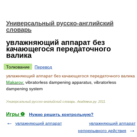
Универсальный русско-английский
словарь
увлажняющий аппарат без
качающегося передаточного
валика
Толкование
Перевод
увлажняющий аппарат без качающегося передаточного валика
Makarov:
vibratorless dampening apparatus, vibratorless
dampening system
Универсальный русско-английский словарь
.
Академик.ру
.
2011
.
Игры ⚽
Нужно решить контрольную?
увлажняющий аппарат
увлажняющий аппарат
непрерывного действия