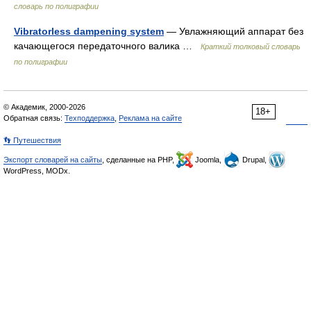
словарь по полиграфии
Vibratorless dampening system
— Увлажняющий аппарат без
качающегося передаточного валика …
Краткий толковый словарь
по полиграфии
© Академик, 2000-2026
18+
Обратная связь:
Техподдержка
,
Реклама на сайте
👣 Путешествия
Экспорт словарей на сайты
, сделанные на PHP,
Joomla,
Drupal,
WordPress, MODx.